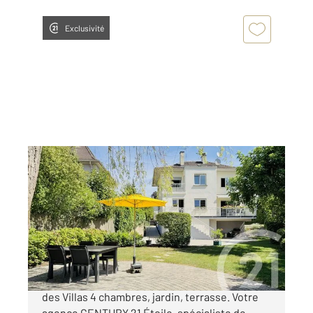
Exclusivité
STRASBOURG 67
2
126,66 m
, 6 pièces
Ref : 23964
Maison à vendre
568 000 €
Maison à vendre à Strasbourg Meinau Quartier
des Villas 4 chambres, jardin, terrasse. Votre
agence CENTURY 21 Étoile, spécialiste de