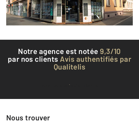
Envoyer un message
Téléphoner à l'agence
Notre agence est notée
9,3/10
par nos clients
Avis authentifiés par
Qualitelis
Voir tous les avis clients
Nous trouver