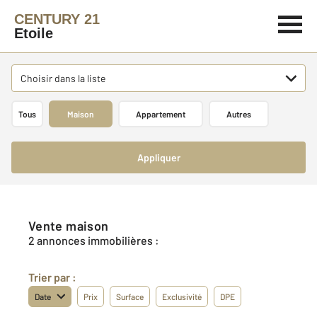
CENTURY 21
Etoile
Choisir dans la liste
Tous
Maison
Appartement
Autres
Appliquer
Vente maison
2 annonces immobilières :
Trier par :
Date
Prix
Surface
Exclusivité
DPE