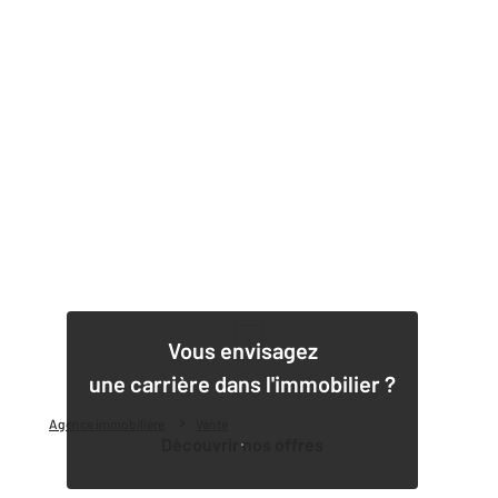
1
Vous envisagez
une carrière dans l'immobilier ?
Agence immobilière
Vente
Découvrir nos offres