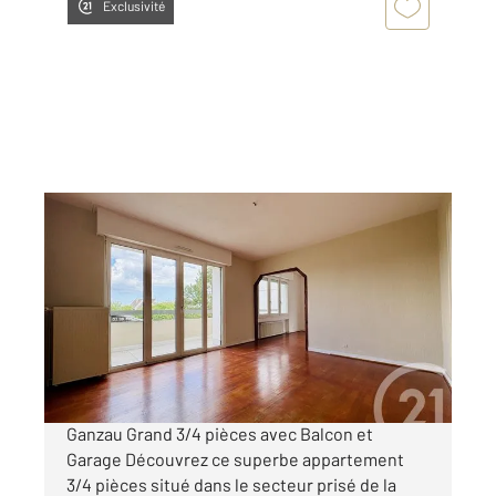
Exclusivité
STRASBOURG 67
2
95,56 m
, 4 pièces
Ref : 23744
Appartement F3/F4 à vendre
278 700 €
Visiter le site dédié
Ganzau Grand 3/4 pièces avec Balcon et
Garage Découvrez ce superbe appartement
3/4 pièces situé dans le secteur prisé de la