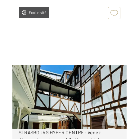
Exclusivité
STRASBOURG 67
2
29,40 m
, 2 pièces
Ref : 23962
Appartement F2 à vendre
139 000 €
Visiter le site dédié
STRASBOURG HYPER CENTRE : Venez