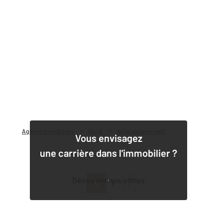
Agence immobilière
Vente
Vente appartement
Vous envisagez
une carrière dans l'immobilier ?
Découvrir nos offres
1
2