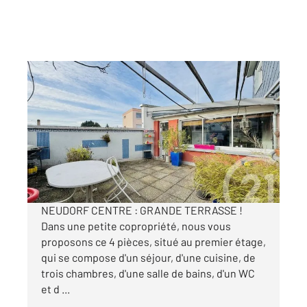
STRASBOURG 67
2
91,18 m
, 4 pièces
Ref : 23830
Appartement 3-4P à vendre
280 000 €
Visiter le site dédié
NEUDORF CENTRE : GRANDE TERRASSE !
Dans une petite copropriété, nous vous
proposons ce 4 pièces, situé au premier étage,
qui se compose d'un séjour, d'une cuisine, de
trois chambres, d'une salle de bains, d'un WC
et d ...