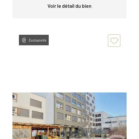
Voir le détail du bien
Exclusivité
STRASBOURG 67
2
18,50 m
, 1 pièce
Ref : 24009
Appartement Studio à vendre
77 200 €