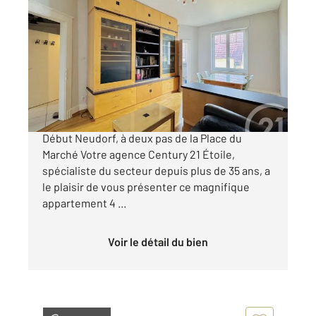
STRASBOURG 67
2
77,09 m
, 4 pièces
Ref : 23904
Appartement F4 à vendre
263 000 €
Appartement 4 pièces de charme en étage
Début Neudorf, à deux pas de la Place du
Marché Votre agence Century 21 Étoile,
spécialiste du secteur depuis plus de 35 ans, a
le plaisir de vous présenter ce magnifique
appartement 4 ...
Voir le détail du bien