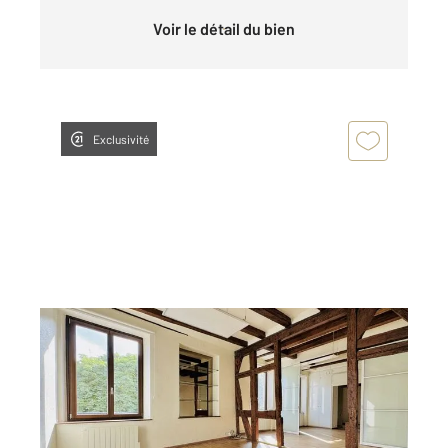
Voir le détail du bien
Exclusivité
STRASBOURG 67
2
71,51 m
, 3 pièces
Ref : 23981
Appartement F3 à vendre
259 000 €