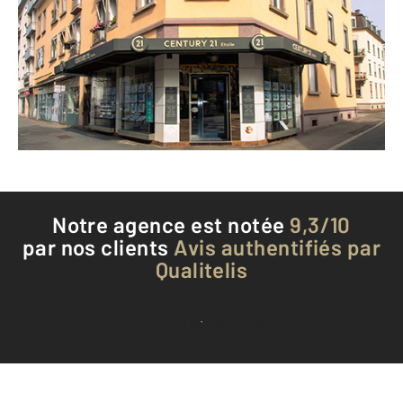
69 Route du Polygone
STRASBOURG - 67100
Envoyer un message
Téléphoner à l'agence
Notre agence est notée
9,3/10
par nos clients
Avis authentifiés par
Qualitelis
Voir tous les avis clients