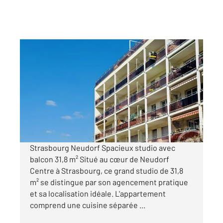
STRASBOURG 67
2
31,82 m
, 1 pièce
Ref : 23637
Appartement F1 à vendre
104 000 €
Visiter le site dédié
Strasbourg Neudorf Spacieux studio avec
balcon 31,8 m² Situé au cœur de Neudorf
Centre à Strasbourg, ce grand studio de 31,8
m² se distingue par son agencement pratique
et sa localisation idéale. L'appartement
comprend une cuisine séparée ...