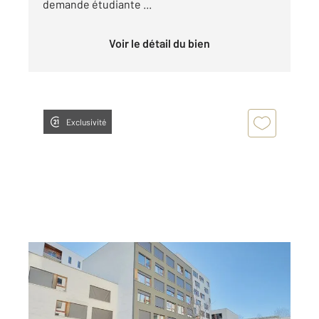
demande étudiante ...
Voir le détail du bien
Exclusivité
STRASBOURG 67
2
25,17 m
, 1 pièce
Ref : 24011
Appartement F1 à vendre