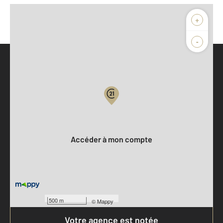
+
-
Parlons de vous, parlons biens
Votre compte :
Accéder à mon compte
500 m
©
Mappy
Votre agence est notée