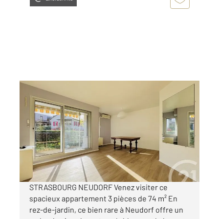
STRASBOURG 67
2
74,35 m
, 3 pièces
Ref : 23773
Appartement F3 à vendre
279 000 €
Visiter le site dédié
STRASBOURG NEUDORF Venez visiter ce
spacieux appartement 3 pièces de 74 m² En
rez-de-jardin, ce bien rare à Neudorf offre un