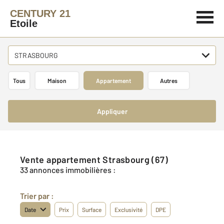
CENTURY 21
Etoile
STRASBOURG
Tous
Maison
Appartement
Autres
Appliquer
Vente appartement Strasbourg (67)
33 annonces immobilières :
Trier par :
Date
Prix
Surface
Exclusivité
DPE