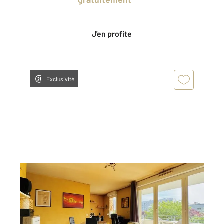
Privées CENTURY 21.
J'en profite
Exclusivité
STRASBOURG 67
2
60 m
, 3 pièces
Ref : 23603
Appartement 3 à vendre