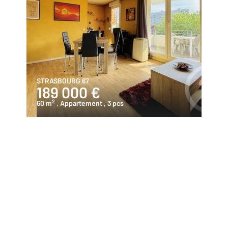
STRASBOURG 67
189 000 €
2
60 m
, Appartement
, 3 pcs