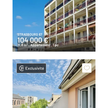
STRASBOURG 67
104 000 €
2
31,8 m
, Appartement
, 1 pc
Exclusivité