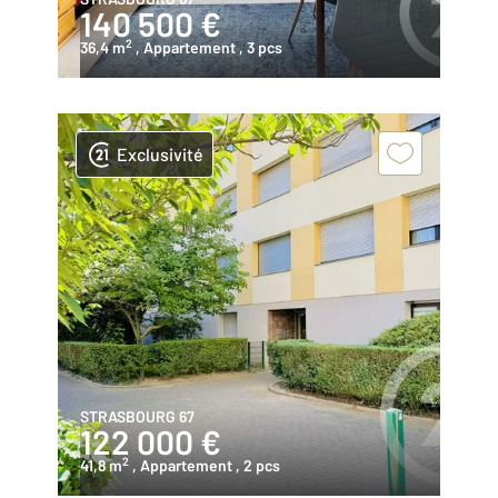
140 500 €
2
36,4 m
, Appartement
, 3 pcs
Exclusivité
STRASBOURG 67
122 000 €
2
41,8 m
, Appartement
, 2 pcs