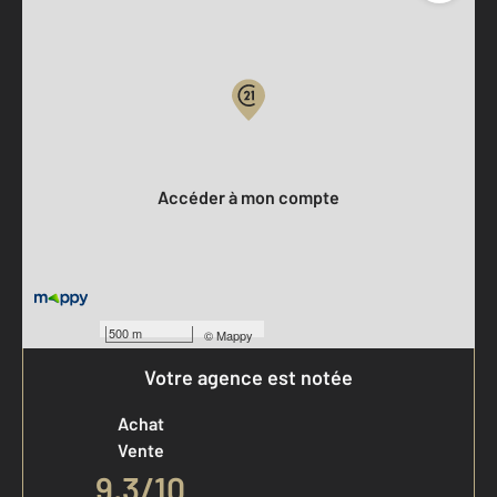
Parlons de vous, parlons biens
Votre compte :
Accéder à mon compte
500 m
©
Mappy
Votre agence est notée
Achat
Vente
9,3
/
10