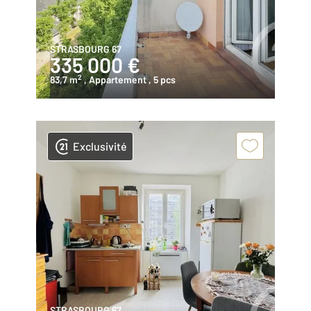
STRASBOURG 67
335 000 €
2
83,7 m
, Appartement
, 5 pcs
Exclusivité
STRASBOURG 67