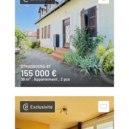
STRASBOURG 67
155 000 €
2
38 m
, Appartement
, 2 pcs
Exclusivité