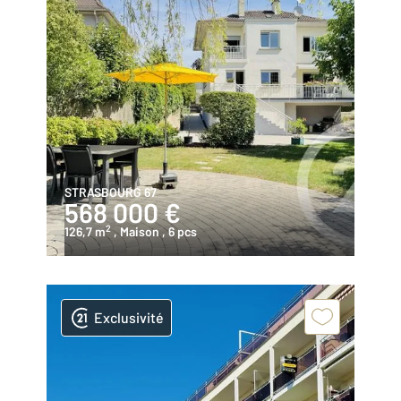
STRASBOURG 67
568 000 €
2
126,7 m
, Maison
, 6 pcs
Exclusivité