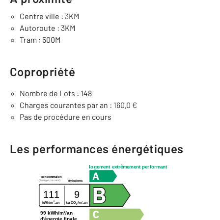
Centre ville : 3KM
Autoroute : 3KM
Tram : 500M
Copropriété
Nombre de Lots : 148
Charges courantes par an : 160,0 €
Pas de procédure en cours
Les performances énergétiques
logement extrêmement performant
consommation
(énergie primaire)
émissions
111
9
2
2
kWh/m
.an
kg CO
/m
.an
2
99 kWh/m²/an
d'énergie finale